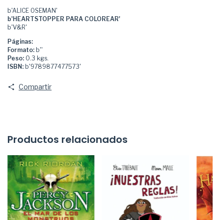
b'ALICE OSEMAN'
b'HEARTSTOPPER PARA COLOREAR'
b'V&R'
Páginas:
Formato:
b''
Peso:
0.3 kgs.
ISBN:
b'9789877477573'
Compartir
Productos relacionados