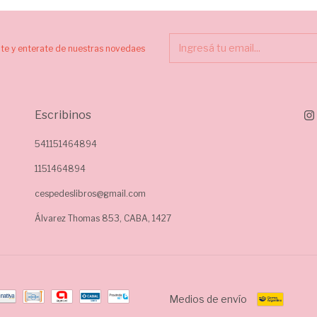
ite y enterate de nuestras novedaes
Escribinos
541151464894
1151464894
cespedeslibros@gmail.com
Álvarez Thomas 853, CABA, 1427
Medios de envío