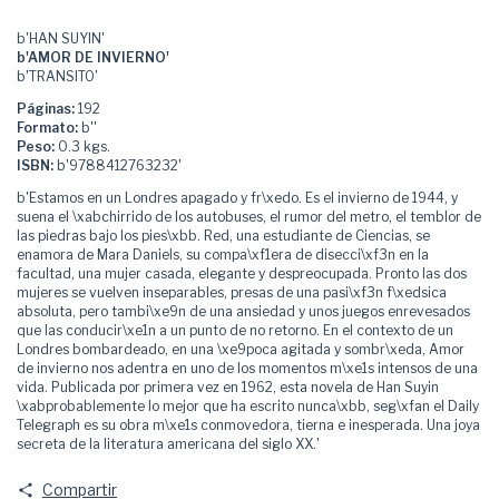
b'HAN SUYIN'
b'AMOR DE INVIERNO'
b'TRANSITO'
Páginas:
192
Formato:
b''
Peso:
0.3 kgs.
ISBN:
b'9788412763232'
b'Estamos en un Londres apagado y fr\xedo. Es el invierno de 1944, y
suena el \xabchirrido de los autobuses, el rumor del metro, el temblor de
las piedras bajo los pies\xbb. Red, una estudiante de Ciencias, se
enamora de Mara Daniels, su compa\xf1era de disecci\xf3n en la
facultad, una mujer casada, elegante y despreocupada. Pronto las dos
mujeres se vuelven inseparables, presas de una pasi\xf3n f\xedsica
absoluta, pero tambi\xe9n de una ansiedad y unos juegos enrevesados
que las conducir\xe1n a un punto de no retorno. En el contexto de un
Londres bombardeado, en una \xe9poca agitada y sombr\xeda, Amor
de invierno nos adentra en uno de los momentos m\xe1s intensos de una
vida. Publicada por primera vez en 1962, esta novela de Han Suyin
\xabprobablemente lo mejor que ha escrito nunca\xbb, seg\xfan el Daily
Telegraph es su obra m\xe1s conmovedora, tierna e inesperada. Una joya
secreta de la literatura americana del siglo XX.'
Compartir