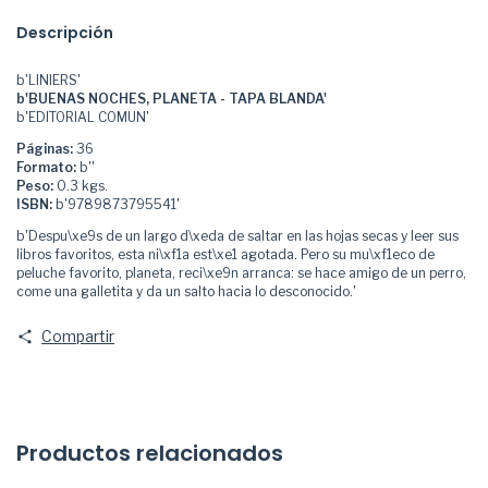
Descripción
b'LINIERS'
b'BUENAS NOCHES, PLANETA - TAPA BLANDA'
b'EDITORIAL COMUN'
Páginas:
36
Formato:
b''
Peso:
0.3 kgs.
ISBN:
b'9789873795541'
b'Despu\xe9s de un largo d\xeda de saltar en las hojas secas y leer sus
libros favoritos, esta ni\xf1a est\xe1 agotada. Pero su mu\xf1eco de
peluche favorito, planeta, reci\xe9n arranca: se hace amigo de un perro,
come una galletita y da un salto hacia lo desconocido.'
Compartir
Productos relacionados