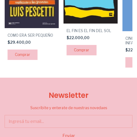
EL FIN ES EL FIN DEL SOL
COMO ERA SER PEQUEÑO
$22.000,00
CINCO
$29.400,00
INFAN
Y ES
$22.
Newsletter
Suscribite y enterate de nuestras novedaes