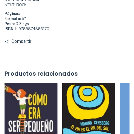
b'FUTUROCK'
Páginas:
Formato:
b''
Peso:
0.3 kgs.
ISBN:
b'9789874886170'
Compartir
Productos relacionados