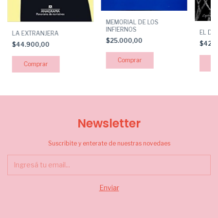
MEMORIAL DE LOS
INFIERNOS
EL DIA
LA EXTRANJERA
$25.000,00
$42.
$44.900,00
Newsletter
Suscribite y enterate de nuestras novedaes