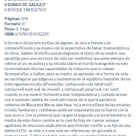
b'DIARIO DE GALILEO'
b'BOSQUE ENERGETICO'
Páginas:
104
Formato:
b''
Peso:
0.3 kgs.
ISBN:
b'9786319092226'
b'Se nace de las entra\xf1as de alguien, se vive a tientas y en
compa\xf1\xeda y se muere con la expectativa de haber trascendido ya
en otros. Galileo, el ni\xf1o que protagoniza el diario de su madre, una
paradoja para una escritura de vida tan \xedntima que pone siempre de
relieve un yo, es autista y su mirada sobre el mundo transgrede no solo
lo normalizado sino las capacidades de todos los que lo rodean.
Acompa\xf1ar a Galileo, para su madre, es aprender otra forma de vida,
es reconfigurar paradigmas y sostenerse en el equilibrio inestable de los
interrogantes m\xe1s dif\xedciles: \xbfqu\xe9 vida tendr\xe1?,
\xbfqu\xe9 podr\xe1 sin m\xed?, y \xbfqu\xe9 pasar\xe1 con \xe9l
cuando yo me muera? Autonom\xeda, independencia y cuidado arman
una tr\xedada repleta de contradicciones de la que la paciencia
reflexiva de Macarena Marey sale ilesa. \nLa extra\xf1eza de las miradas
m\xe1s familiares y cotidianas suele ser inquietante por la fuerza con la
que ocurre. Con la potencia que cargan la angustia y la incertidumbre, la
madre de este diario camina en la cuerda floja sin caerse: aunque
agobiada de discursos explicativos que intentan ce\xf1ir a su hijo en una
definici\xf3n, se aferra a una vida sin referencias, sin gu\xeda ni
instrucciones. Galileo no habla, pero \xe9l y su madre habitan un decir,