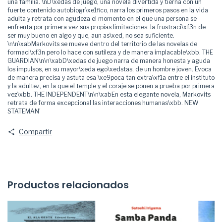
una familia. \nD\xedas de juego, una novela divertida y tierna con un
fuerte contenido autobiogr\xe1fico, narra los primeros pasos en la vida
adulta y retrata con agudeza el momento en el que una persona se
enfrenta por primera vez sus propias limitaciones: la frustraci\xf3n de
ser muy bueno en algo y que, aun as\xed, no sea suficiente.
\n\n\xabMarkovits se mueve dentro del territorio de las novelas de
formaci\xf3n pero lo hace con sutileza y de manera implacable\xbb. THE
GUARDIAN\n\n\xabD\xedas de juego narra de manera honesta y aguda
los impulsos, en su mayor\xeda ego\xedstas, de un hombre joven. Evoca
de manera precisa y astuta esa \xe9poca tan extra\xf1a entre el instituto
y la adultez, en la que el temple y el coraje se ponen a prueba por primera
vez\xbb. THE INDEPENDENT\n\n\xabEn esta elegante novela, Markovits
retrata de forma excepcional las interacciones humanas\xbb. NEW
STATEMAN'
Compartir
Productos relacionados