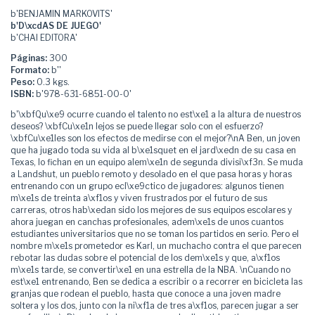
b'BENJAMIN MARKOVITS'
b'D\xcdAS DE JUEGO'
b'CHAI EDITORA'
Páginas:
300
Formato:
b''
Peso:
0.3 kgs.
ISBN:
b'978-631-6851-00-0'
b'\xbfQu\xe9 ocurre cuando el talento no est\xe1 a la altura de nuestros
deseos? \xbfCu\xe1n lejos se puede llegar solo con el esfuerzo?
\xbfCu\xe1les son los efectos de medirse con el mejor?\nA Ben, un joven
que ha jugado toda su vida al b\xe1squet en el jard\xedn de su casa en
Texas, lo fichan en un equipo alem\xe1n de segunda divisi\xf3n. Se muda
a Landshut, un pueblo remoto y desolado en el que pasa horas y horas
entrenando con un grupo ecl\xe9ctico de jugadores: algunos tienen
m\xe1s de treinta a\xf1os y viven frustrados por el futuro de sus
carreras, otros hab\xedan sido los mejores de sus equipos escolares y
ahora juegan en canchas profesionales, adem\xe1s de unos cuantos
estudiantes universitarios que no se toman los partidos en serio. Pero el
nombre m\xe1s prometedor es Karl, un muchacho contra el que parecen
rebotar las dudas sobre el potencial de los dem\xe1s y que, a\xf1os
m\xe1s tarde, se convertir\xe1 en una estrella de la NBA. \nCuando no
est\xe1 entrenando, Ben se dedica a escribir o a recorrer en bicicleta las
granjas que rodean el pueblo, hasta que conoce a una joven madre
soltera y los dos, junto con la ni\xf1a de tres a\xf1os, parecen jugar a ser