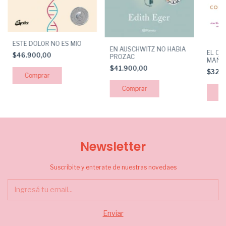
ESTE DOLOR NO ES MIO
EN AUSCHWITZ NO HABIA
EL CL
$46.900,00
PROZAC
MAÑA
$41.900,00
$32.
Newsletter
Suscribite y enterate de nuestras novedaes