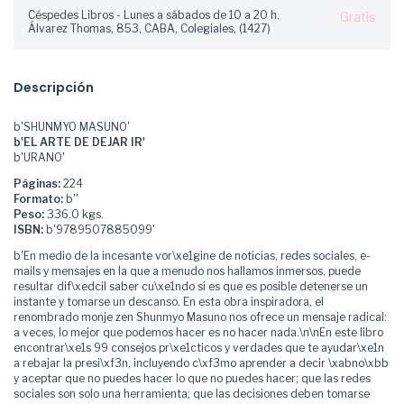
Céspedes Libros - Lunes a sábados de 10 a 20 h.
Gratis
Álvarez Thomas, 853, CABA, Colegiales, (1427)
Descripción
b'SHUNMYO MASUNO'
b'EL ARTE DE DEJAR IR'
b'URANO'
Páginas:
224
Formato:
b''
Peso:
336.0 kgs.
ISBN:
b'9789507885099'
b'En medio de la incesante vor\xe1gine de noticias, redes sociales, e-
mails y mensajes en la que a menudo nos hallamos inmersos, puede
resultar dif\xedcil saber cu\xe1ndo si es que es posible detenerse un
instante y tomarse un descanso. En esta obra inspiradora, el
renombrado monje zen Shunmyo Masuno nos ofrece un mensaje radical:
a veces, lo mejor que podemos hacer es no hacer nada.\n\nEn este libro
encontrar\xe1s 99 consejos pr\xe1cticos y verdades que te ayudar\xe1n
a rebajar la presi\xf3n, incluyendo c\xf3mo aprender a decir \xabno\xbb
y aceptar que no puedes hacer lo que no puedes hacer; que las redes
sociales son solo una herramienta; que las decisiones deben tomarse