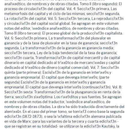
anal\xedtico, de nombres y de obras citadas. Tomo II (libro segundo): El
proceso de circulaci\xf3n del capital. Vol. 4: Secci\xf3n primera, Las
metamorfosis del capital y el ciclo de las mismas; secci\xf3n segunda,
La rotaci\xf3n del capital. Vol. 5: Secci\xf3n tercera, La reproducci\xf3n
y circulaci\xf3n del capital social global. Se agregan en este volumen
notas del editor, \xedndice anal\xedtico, de nombres y obras citadas.
Tomo III (libro tercero): El proceso global de la producci\xf3n capitalista.
Vol. 6: Secci\xf3n primera, La transformaci\xf3n del plusvalor en
ganancia y de la tasa de plusvalor en la tasa de ganancia; secci\xf3n
segunda, La transformaci\xf3n de la ganancia en ganancia media;
secci\xf3n tercera, Ley de la baja tendencial de la tasa de ganancia;
secci\xf3n cuarta, Transformaci\xf3n de capital mercantil y de capital
dinerario en capital dedicado al tr\xe1fico de mercanc\xedas y capital
dedicado al tr\xe1fico de dinero (capital comercial). Vol. 7: Secci\xf3n
quinta (parte primera): Escisi\xf3n de la ganancia en inter\xe9s y
ganancia empresarial. El capital que devenga inter\xe9s; (parte
segunda) Escisi\xf3n de la ganancia en inter\xe9s y ganancia
empresarial. El capital que devenga inter\xe9s (continuaci\xf3n). Vol. 8:
Secci\xf3n sexta: Transformaci\xf3n de la plusganancia en renta de la
tierra; secci\xf3n s\xe9ptima: Los r\xe9ditos y sus fuentes. Se agregan
en este volumen notas del traductor, \xedndice anal\xedtico, de
nombres y de obras citadas. La obra ha sido traducida directamente del
alem\xe1n. En el caso del primer tomo, se tom\xf3 como base la segunda
edici\xf3n (1872-1873), o sea la \xfaltima edici\xf3n alemana publcada
en vida de Marx; para las variantes de la tercera y cuarta edici\xf3n -
que se registran en su totalidad- se utilizaron la edici\xf3n Kautsky, la