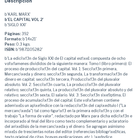
Descripción
b'KARL MARX'
b'EL CAPITAL VOL 2'
b'SIGLO XXI'
Páginas:
392
Formato:
b'14x21'
Peso:
0.3 kgs.
ISBN:
b'9871105282'
b'La edici\xf3n de Siglo XXI de El capital est\xe1 compuesta de ocho
vol\xfamenes divididos de la siguiente manera: Tomo I (libro primero): El
proceso de producci\xf3n del capital. Vol. 1: Secci\xf3n primera,
Mercanc\xeda y dinero; secci\xf3n segunda, La transformaci\xf3n de
dinero en capital; secci\xf3n tercera, Producci\xf3n del plusvalor
absoluto. Vol. 2: Secci\xf3n cuarta, La producci\xf3n del plusvalor
relativo; secci\xf3n quinta, La producci\xf3n del plusvalor absoluto y del
relativo; secci\xf3n sexta, El salario. Vol. 3: Secci\xf3n s\xe9ptima, El
proceso de acumulaci\xf3n del capital. Este vol\xfamen contiene
adem\xe1s un ap\xe9ndice con la redacci\xf3n del cap\xedtulo I ("La
mercanc\xeda") tal como figur\xf3 en la primera edici\xf3n y con el
trabajo "La forma de valor", redactado por Marx para dicha edici\xf3n e
incorporado al final del libro como texto complementario y aclaratorio
del an\xe1lisis de la mercanc\xeda y el dinero. Se agregan asimismo
m\xe1s de trescientas notas del editor (referencias bibliogr\xe1ficas,
texto original de citas, breves explicaciones, etc.), \xedndice