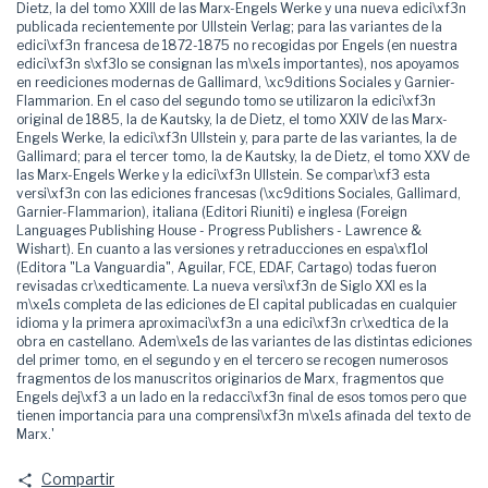
Dietz, la del tomo XXIII de las Marx-Engels Werke y una nueva edici\xf3n
publicada recientemente por Ullstein Verlag; para las variantes de la
edici\xf3n francesa de 1872-1875 no recogidas por Engels (en nuestra
edici\xf3n s\xf3lo se consignan las m\xe1s importantes), nos apoyamos
en reediciones modernas de Gallimard, \xc9ditions Sociales y Garnier-
Flammarion. En el caso del segundo tomo se utilizaron la edici\xf3n
original de 1885, la de Kautsky, la de Dietz, el tomo XXIV de las Marx-
Engels Werke, la edici\xf3n Ullstein y, para parte de las variantes, la de
Gallimard; para el tercer tomo, la de Kautsky, la de Dietz, el tomo XXV de
las Marx-Engels Werke y la edici\xf3n Ullstein. Se compar\xf3 esta
versi\xf3n con las ediciones francesas (\xc9ditions Sociales, Gallimard,
Garnier-Flammarion), italiana (Editori Riuniti) e inglesa (Foreign
Languages Publishing House - Progress Publishers - Lawrence &
Wishart). En cuanto a las versiones y retraducciones en espa\xf1ol
(Editora "La Vanguardia", Aguilar, FCE, EDAF, Cartago) todas fueron
revisadas cr\xedticamente. La nueva versi\xf3n de Siglo XXI es la
m\xe1s completa de las ediciones de El capital publicadas en cualquier
idioma y la primera aproximaci\xf3n a una edici\xf3n cr\xedtica de la
obra en castellano. Adem\xe1s de las variantes de las distintas ediciones
del primer tomo, en el segundo y en el tercero se recogen numerosos
fragmentos de los manuscritos originarios de Marx, fragmentos que
Engels dej\xf3 a un lado en la redacci\xf3n final de esos tomos pero que
tienen importancia para una comprensi\xf3n m\xe1s afinada del texto de
Marx.'
Compartir