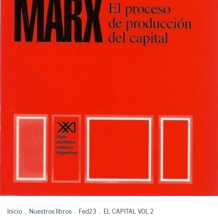
Inicio
.
Nuestros libros
.
Fed23
.
EL CAPITAL VOL 2