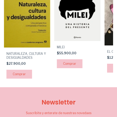
MILEI
EL CE
$55.900,00
NATURALEZA, CULTURA Y
DESIGUALDADES
$12.
$27.900,00
Newsletter
Suscribite y enterate de nuestras novedaes