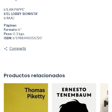
b'ILAN PAPPE'
b'EL LOBBY SIONISTA'
b'AKAL'
Páginas:
Formato:
b''
Peso:
0.3 kgs.
ISBN:
b'9788446056720'
Compartir
Productos relacionados