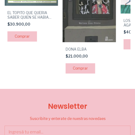
EL TOPITO QUE QUERIA
SABER QUIEN SE HABIA
LOST 
HECHO AQUELLO EN SU
$30.900,00
AGAIN
CABEZA
$40.
DONA ELBA
$21.000,00
Newsletter
Suscribite y enterate de nuestras novedaes