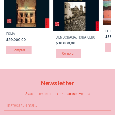
EL IN
ESMA
$58.
DEMOCRACIA, HORA CERO
$29.000,00
$30.000,00
Newsletter
Suscribite y enterate de nuestras novedaes