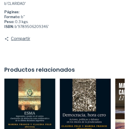
b'CLARIDAD'
Páginas:
Formato:
b''
Peso:
0.3 kgs.
ISBN:
b'9789506209346'
Compartir
Productos relacionados