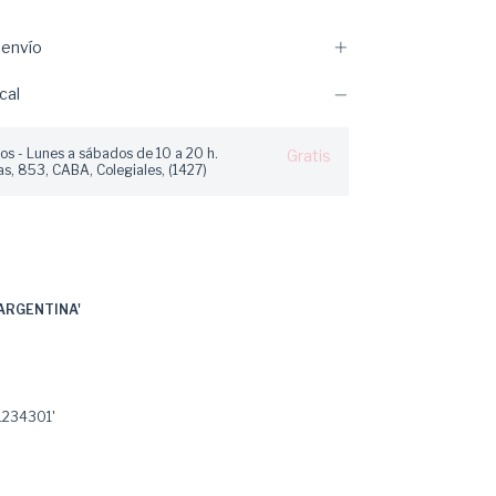
envío
cal
os - Lunes a sábados de 10 a 20 h.
Gratis
s, 853, CABA, Colegiales, (1427)
ARGENTINA'
234301'