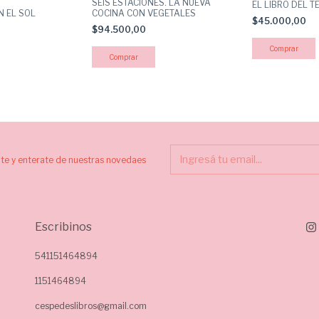
SEIS ESTACIONES. LA NUEVA
EL LIBRO DEL T
N EL SOL
COCINA CON VEGETALES
$45.000,00
$94.500,00
ite y enterate de nuestras novedaes
Escribinos
541151464894
1151464894
cespedeslibros@gmail.com