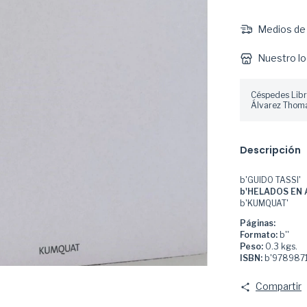
Medios de 
Nuestro lo
Céspedes Libr
Álvarez Thoma
Descripción
b'GUIDO TASSI'
b'HELADOS EN 
b'KUMQUAT'
Páginas:
Formato:
b''
Peso:
0.3 kgs.
ISBN:
b'9789871
Compartir