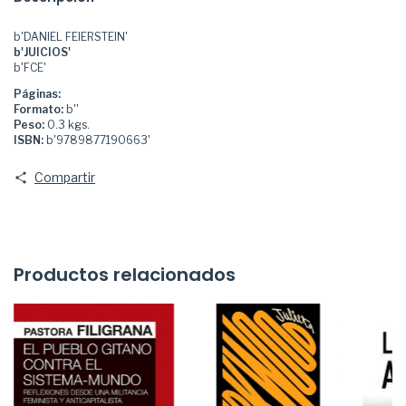
b'DANIEL FEIERSTEIN'
b'JUICIOS'
b'FCE'
Páginas:
Formato:
b''
Peso:
0.3 kgs.
ISBN:
b'9789877190663'
Compartir
Productos relacionados