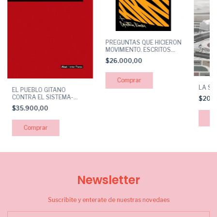
PREGUNTAS QUE HICIERON
MOVIMIENTO. ESCRITOS
FEMINISTAS 1970-1985
$26.000,00
LA SO
EL PUEBLO GITANO
CONTRA EL SISTEMA-
$20.
MUNDO
$35.900,00
Newsletter
Suscribite y enterate de nuestras novedaes