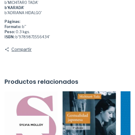
b'MICHITARO TADA'
b'KARADA'
b'ADRIANA HIDALGO'
Páginas:
Formato:
b''
Peso:
0.3 kgs.
ISBN:
b'9789871556434'
Compartir
Productos relacionados