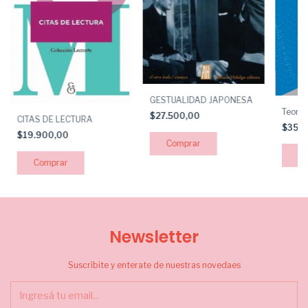
GESTUALIDAD JAPONESA
Teoría
$27.500,00
CITAS DE LECTURA
$35.
$19.900,00
Newsletter
Suscribite y enterate de nuestras novedaes