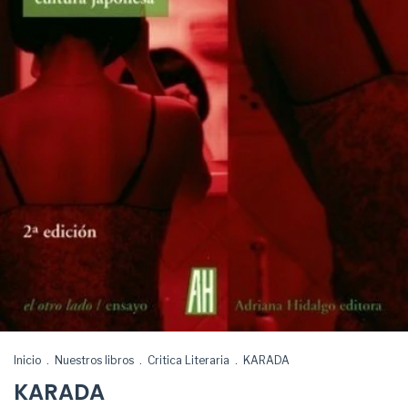
Inicio
.
Nuestros libros
.
Critica Literaria
.
KARADA
KARADA