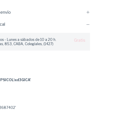
envío
cal
os - Lunes a sábados de 10 a 20 h.
Gratis
s, 853, CABA, Colegiales, (1427)
 PSICOL\xd3GICA'
3687402'