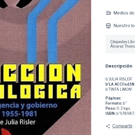
Medios de 
Nuestro lo
Céspedes Libr
Álvarez Thoma
Descripción
b'JULIA RISLER'
b'LA ACCI\xd3N
b'TINTA LIMON'
Páginas:
Formato:
b''
Peso:
0.3 kgs.
ISBN:
b'978987
Compartir