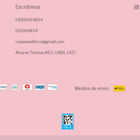
Escribinos
541151464894
1151464894
cespedeslibros@gmail.com
Álvarez Thomas 853, CABA, 1427
Medios de envío