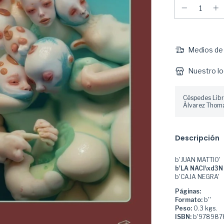
Medios de 
Nuestro lo
Céspedes Libr
Álvarez Thoma
Descripción
b'JUAN MATTIO'
b'LA NACI\xd3N
b'CAJA NEGRA'
Páginas:
Formato:
b''
Peso:
0.3 kgs.
ISBN:
b'978987