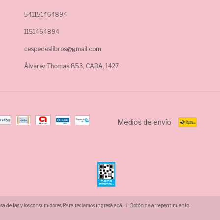
541151464894
1151464894
cespedeslibros@gmail.com
Álvarez Thomas 853, CABA, 1427
Medios de envío
a de las y los consumidores. Para reclamos
ingresá acá.
/
Botón de arrepentimiento