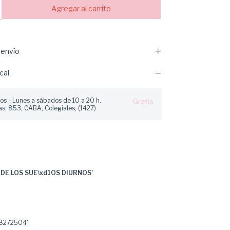
envío
cal
os - Lunes a sábados de 10 a 20 h.
Gratis
s, 853, CABA, Colegiales, (1427)
 DE LOS SUE\xd1OS DIURNOS'
8272504'