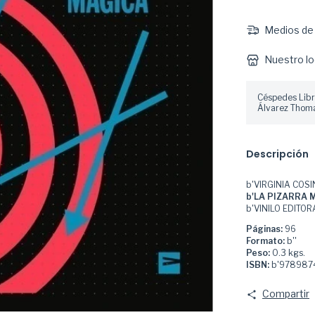
Medios de 
Nuestro lo
Céspedes Libr
Álvarez Thoma
Descripción
b'VIRGINIA COSI
b'LA PIZARRA M
b'VINILO EDITOR
Páginas:
96
Formato:
b''
Peso:
0.3 kgs.
ISBN:
b'978987
Compartir