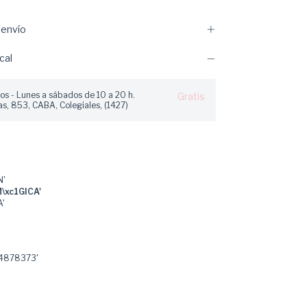
envío
cal
os - Lunes a sábados de 10 a 20 h.
Gratis
s, 853, CABA, Colegiales, (1427)
N'
\xc1GICA'
A'
4878373'