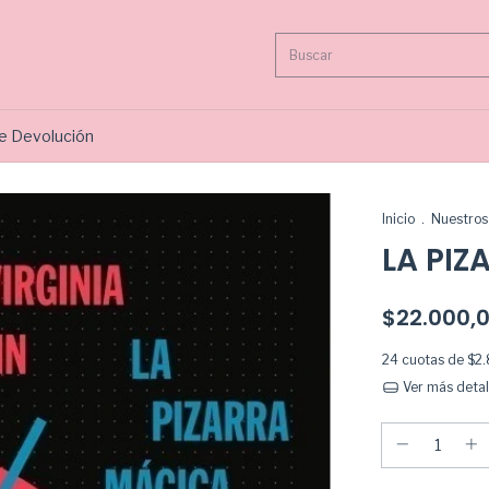
de Devolución
Inicio
.
Nuestros 
LA PI
$22.000,
24
cuotas de
$2
Ver más detal