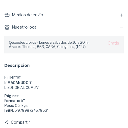
Medios de envío
Nuestro local
Céspedes Libros - Lunes a sábados de 10 a 20 h.
Gratis
Álvarez Thomas, 853, CABA, Colegiales, (1427)
Descripción
b'LINIERS'
b'MACANUDO 7'
b'EDITORIAL COMUN'
Páginas:
Formato:
b''
Peso:
0.3 kgs.
ISBN:
b'9789872457853'
Compartir