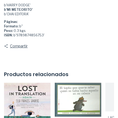
b'HARRY DODGE'
b'MI METEORITO'
b'CHAI EDITORA'
Páginas:
Formato:
b''
Peso:
0.3 kgs.
ISBN:
b'9789874856753'
Compartir
Productos relacionados
LADRO