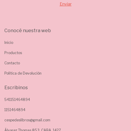
Conocé nuestra web
Inicio
Productos
Contacto
Política de Devolución
Escribinos
541151464894
1151464894
cespedeslibros@gmail.com
Álvarez Thomas 853, CABA, 1427