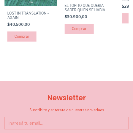
EL TOPITO QUE QUERIA
$28.
SABER QUIEN SE HABIA
LOST IN TRANSLATION -
HECHO AQUELLO EN SU
$30.900,00
AGAIN-
CABEZA
$40.500,00
Newsletter
Suscribite y enterate de nuestras novedaes