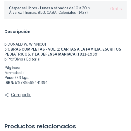
Céspedes Libros - Lunes a sábados de 10 a 20 h.
Gratis
Álvarez Thomas, 853, CABA, Colegiales, (1427)
Descripción
b'DONALD W. WINNICOT'
b'OBRAS COMPLETAS - VOL. 1: CARTAS A LA FAMILIA, ESCRITOS
PEDIATRICOS, Y LA DEFENSA MANIACA (1911-1939'
b'P\xf3lvora Editorial'
Páginas:
Formato:
b''
Peso:
0.3 kgs.
ISBN:
b'9789569441394'
Compartir
Productos relacionados