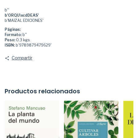
b''
b'ORQU\xcdDEAS'
b'MAIZAL EDICIONES'
Páginas:
Formato:
b''
Peso:
0.3 kgs.
ISBN:
b'9789879479629'
Compartir
Productos relacionados