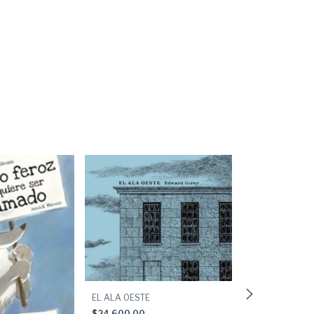
EL MARINERO 
EL ALA OESTE
SUEZ
$24.600,00