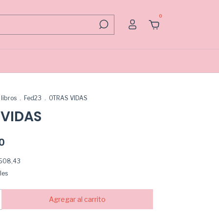
0
libros
.
Fed23
.
OTRAS VIDAS
 VIDAS
0
.508,43
les