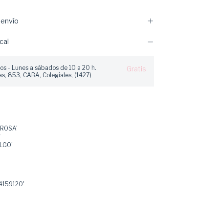
envío
cal
os - Lunes a sábados de 10 a 20 h.
Gratis
s, 853, CABA, Colegiales, (1427)
AROSA'
'
LGO'
159120'