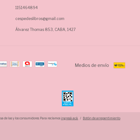
1151464894
cespedeslibros@gmail.com
Álvarez Thomas 853, CABA, 1427
Medios de envío
a de las y los consumidores. Para reclamos
ingresá acá.
/
Botón de arrepentimiento