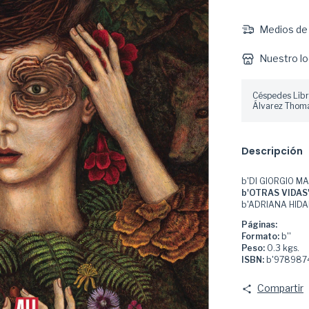
Medios de 
Nuestro lo
Céspedes Libr
Álvarez Thoma
Descripción
b'DI GIORGIO M
b'OTRAS VIDAS
b'ADRIANA HIDA
Páginas:
Formato:
b''
Peso:
0.3 kgs.
ISBN:
b'9789874
Compartir