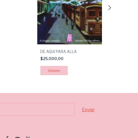
EL TOPITO QUE
QUIEN SE HABI
AQUELLO EN S
$30.900,00
DE AQUI PARA ALLA
$25.000,00