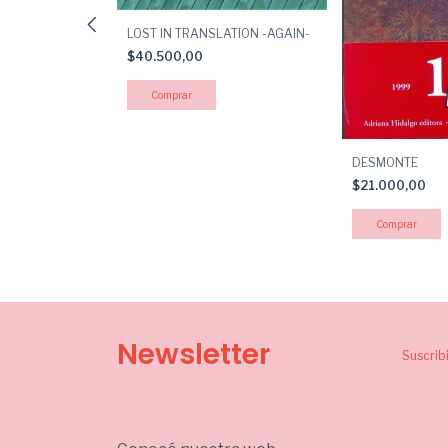
LOST IN TRANSLATION -AGAIN-
$40.500,00
SOLO QUIERE
DESMONTE
$21.000,00
Newsletter
Suscrib