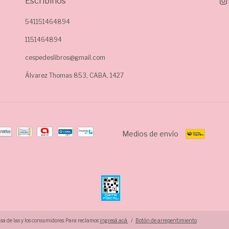
Escribinos
541151464894
1151464894
cespedeslibros@gmail.com
Álvarez Thomas 853, CABA, 1427
Medios de envío
a de las y los consumidores. Para reclamos
ingresá acá.
/
Botón de arrepentimiento