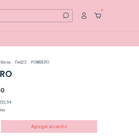
0
libros
.
Fed23
.
POMBERO
RO
00
215,94
les