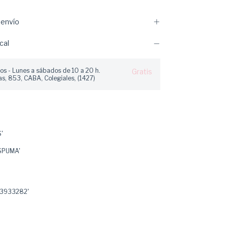
envío
cal
os - Lunes a sábados de 10 a 20 h.
Gratis
s, 853, CABA, Colegiales, (1427)
'
SPUMA'
3933282'