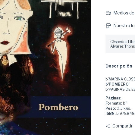
Medios de 
Nuestro lo
Céspedes Libr
Álvarez Thoma
Descripción
b'MARINA CLOSS
b'POMBERO'
b'PAGINAS DE E
Páginas:
Formato:
b''
Peso:
0.3 kgs.
ISBN:
b'978848
Compartir