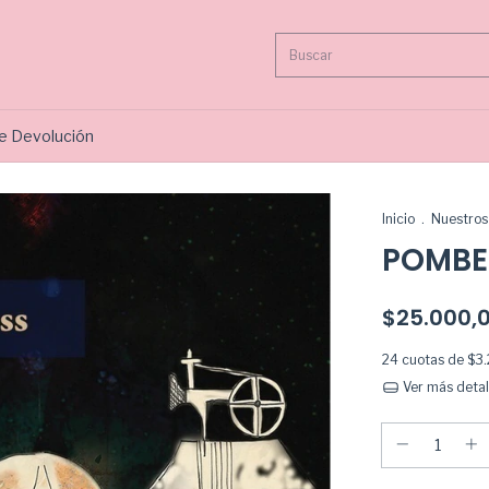
de Devolución
Inicio
.
Nuestros 
POMBE
$25.000,
24
cuotas de
$3.
Ver más detal