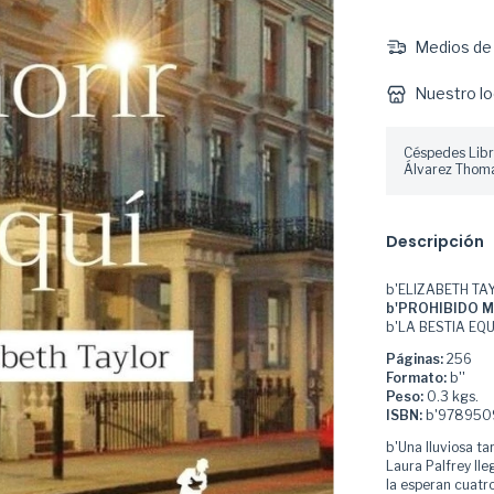
Medios de 
Nuestro lo
Céspedes Libr
Álvarez Thoma
Descripción
b'ELIZABETH TA
b'PROHIBIDO M
b'LA BESTIA EQU
Páginas:
256
Formato:
b''
Peso:
0.3 kgs.
ISBN:
b'9789509
b'Una lluviosa t
Laura Palfrey lle
la esperan cuat