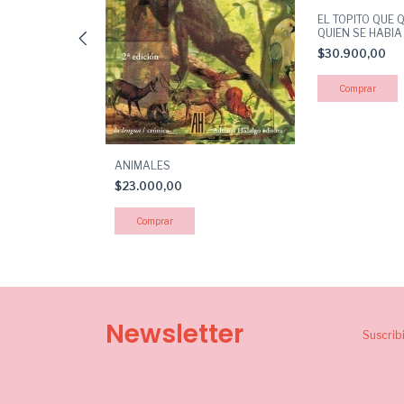
EL TOPITO QUE 
QUIEN SE HABIA
EL CANAL DE
AQUELLO EN SU
$30.900,00
ANIMALES
$23.000,00
Newsletter
Suscrib