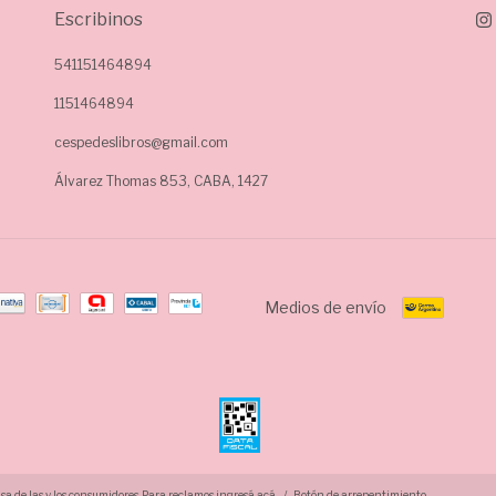
Escribinos
541151464894
1151464894
cespedeslibros@gmail.com
Álvarez Thomas 853, CABA, 1427
Medios de envío
a de las y los consumidores. Para reclamos
ingresá acá.
/
Botón de arrepentimiento