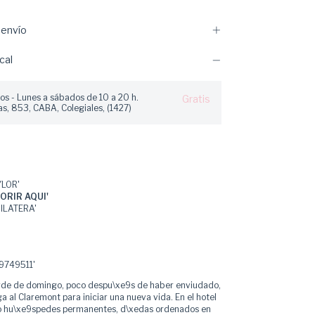
envío
cal
os - Lunes a sábados de 10 a 20 h.
Gratis
s, 853, CABA, Colegiales, (1427)
YLOR'
ORIR AQUI'
ILATERA'
749511'
arde de domingo, poco despu\xe9s de haber enviudado,
ga al Claremont para iniciar una nueva vida. En el hotel
ro hu\xe9spedes permanentes, d\xedas ordenados en