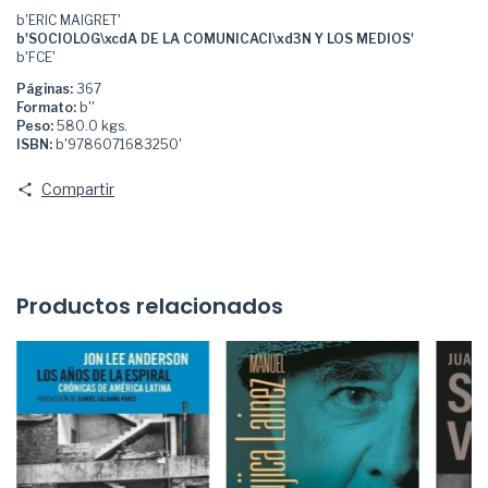
b'ERIC MAIGRET'
b'SOCIOLOG\xcdA DE LA COMUNICACI\xd3N Y LOS MEDIOS'
b'FCE'
Páginas:
367
Formato:
b''
Peso:
580.0 kgs.
ISBN:
b'9786071683250'
Compartir
Productos relacionados