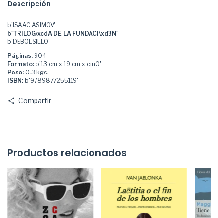
Descripción
b'ISAAC ASIMOV'
b'TRILOG\xcdA DE LA FUNDACI\xd3N'
b'DEBOLSILLO'
Páginas:
904
Formato:
b'13 cm x 19 cm x cm0'
Peso:
0.3 kgs.
ISBN:
b'9789877255119'
Compartir
Productos relacionados