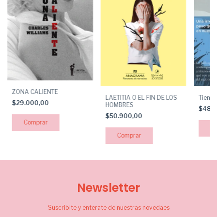
ZONA CALIENTE
LAETITIA O EL FIN DE LOS
Tiene 
$29.000,00
HOMBRES
$48.
$50.900,00
Newsletter
Suscribite y enterate de nuestras novedaes