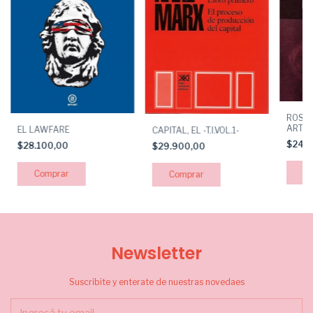
ROSA 
ARTE 
EL LAWFARE
CAPITAL, EL -T.I.VOL.1-
$24.
$28.100,00
$29.900,00
Newsletter
Suscribite y enterate de nuestras novedaes