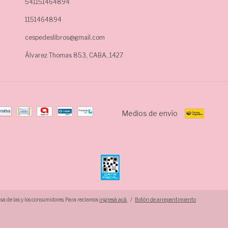
541151464894
1151464894
cespedeslibros@gmail.com
Álvarez Thomas 853, CABA, 1427
Medios de envío
a de las y los consumidores. Para reclamos
ingresá acá.
/
Botón de arrepentimiento