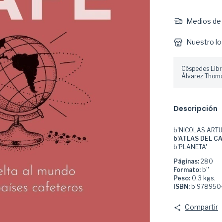
Medios de 
Nuestro lo
Céspedes Libr
Álvarez Thoma
Descripción
b'NICOLAS ARTU
b'ATLAS DEL CA
b'PLANETA'
Páginas:
280
Formato:
b''
Peso:
0.3 kgs.
ISBN:
b'978950
Compartir