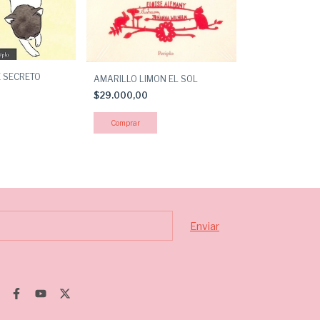
HISTORIAS DE 
E SECRETO
AMARILLO LIMON EL SOL
$46.000,00
$29.000,00