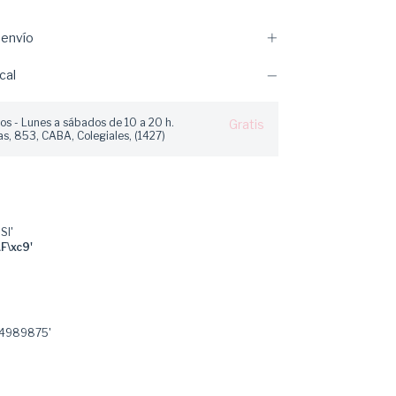
envío
cal
os - Lunes a sábados de 10 a 20 h.
Gratis
s, 853, CABA, Colegiales, (1427)
SI'
F\xc9'
4989875'