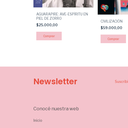
 LA
AGUARAPIRE: AVE-ESPÍRITU EN
EXISTIR CON
PIEL DE ZORRO
CIVILIZACIÓN
$25.000,00
$59.000,00
Newsletter
Suscrib
Conocé nuestra web
Inicio