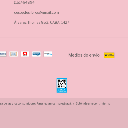
1151464894
cespedeslibros@gmail.com
Álvarez Thomas 853, CABA, 1427
Medios de envío
a de las y los consumidores. Para reclamos
ingresá acá.
/
Botón de arrepentimiento