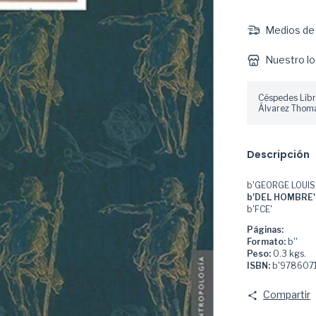
Medios de 
Nuestro lo
Céspedes Libr
Álvarez Thoma
Descripción
b'GEORGE LOUIS
b'DEL HOMBRE'
b'FCE'
Páginas:
Formato:
b''
Peso:
0.3 kgs.
ISBN:
b'978607
Compartir