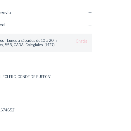
envío
cal
os - Lunes a sábados de 10 a 20 h.
Gratis
s, 853, CABA, Colegiales, (1427)
 LECLERC, CONDE DE BUFFON'
1674852'