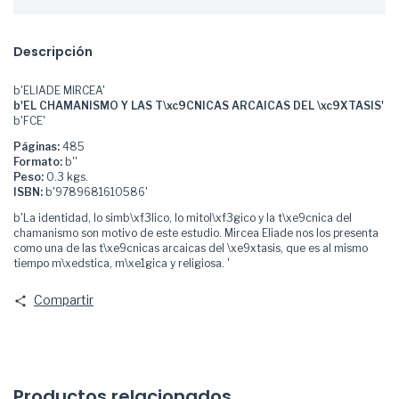
Descripción
b'ELIADE MIRCEA'
b'EL CHAMANISMO Y LAS T\xc9CNICAS ARCAICAS DEL \xc9XTASIS'
b'FCE'
Páginas:
485
Formato:
b''
Peso:
0.3 kgs.
ISBN:
b'9789681610586'
b'La identidad, lo simb\xf3lico, lo mitol\xf3gico y la t\xe9cnica del
chamanismo son motivo de este estudio. Mircea Eliade nos los presenta
como una de las t\xe9cnicas arcaicas del \xe9xtasis, que es al mismo
tiempo m\xedstica, m\xe1gica y religiosa. '
Compartir
Productos relacionados