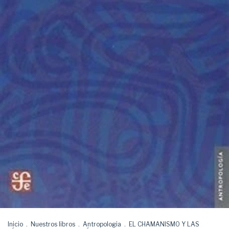
Inicio
.
Nuestros libros
.
Antropologia
.
EL CHAMANISMO Y LAS